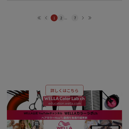
1
2
...
7
WELLA PROFESSIONALS JAPAN
OUR BRAND
詳しくはこちら