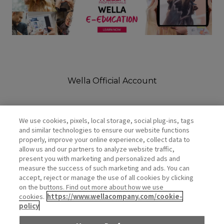
Wella Official Account
We use cookies, pixels, local storage, social plug-ins, tags
and similar technologies to ensure our website functions
properly, improve your online experience, collect data to
allow us and our partners to analyze website traffic,
present you with marketing and personalized ads and
measure the success of such marketing and ads. You can
PRIVACY POLICY
accept, reject or manage the use of all cookies by clicking
COOKIE POLICY
on the buttons. Find out more about how we use
DO NOT SHARE OR SELL PERSONAL INFORMATION
cookies.
https://www.wellacompany.com/cookie-
policy