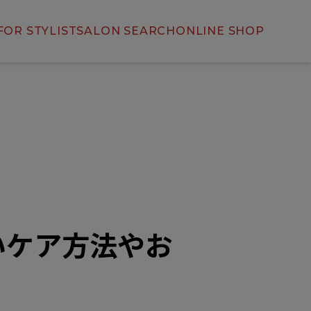
FOR STYLIST
SALON SEARCH
ONLINE SHOP
いケア方法やお