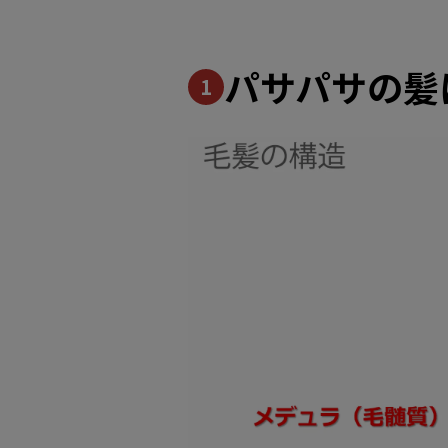
パサパサの髪
1